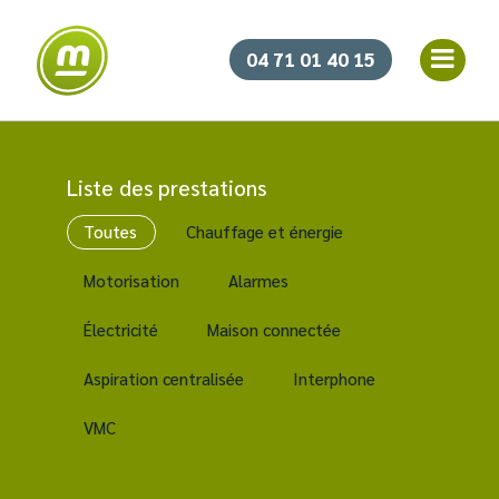
04 71 01 40 15
Liste des prestations
Toutes
Chauffage et énergie
Motorisation
Alarmes
Électricité
Maison connectée
Aspiration centralisée
Interphone
VMC