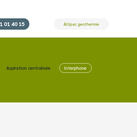
1 01 40 15
Altipac geothermie
Aspiration centralisée
Interphone